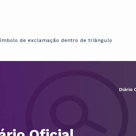
Diário O
ário Oficial