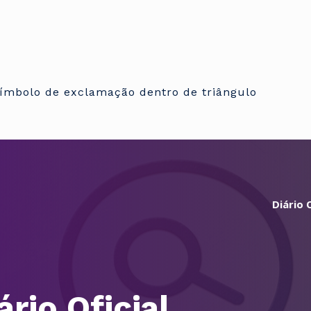
Diário O
ário Oficial