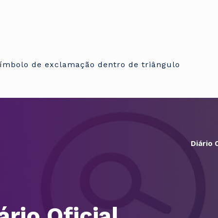
Diário O
ário Oficial