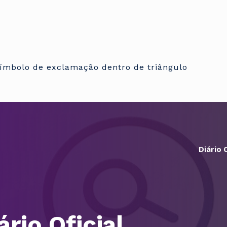
Diário O
ário Oficial