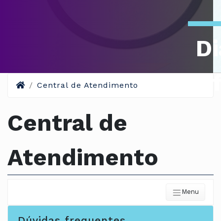
Di
Of
Central de Atendimento
Central de
Atendimento
Menu
Dúvidas frequentes