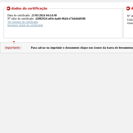
Data do certificado:
21/05/2024 04:14:30
N° d
Nº série do certificado:
42082924-a03e-4ad6-96d4-e73def4d03f6
Util
Ver número do certificado
visu
Imprimir ticket de certificação
Para salvar ou imprimir o documento clique nos ícones da barra de ferramenta