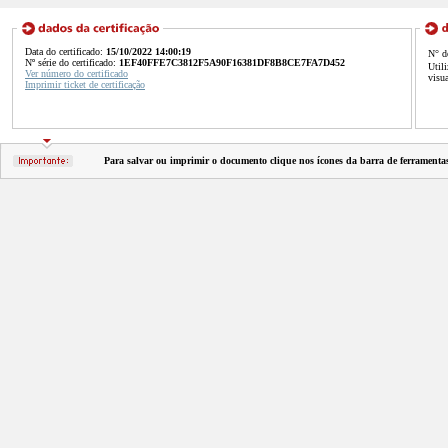
Data do certificado:
15/10/2022 14:00:19
N° d
Nº série do certificado:
1EF40FFE7C3812F5A90F16381DF8B8CE7FA7D452
Util
Ver número do certificado
visu
Imprimir ticket de certificação
Para salvar ou imprimir o documento clique nos ícones da barra de ferramenta