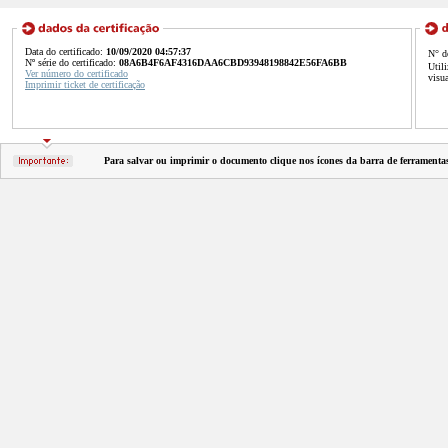
Data do certificado:
10/09/2020 04:57:37
N° d
Nº série do certificado:
08A6B4F6AF4316DAA6CBD93948198842E56FA6BB
Util
Ver número do certificado
visu
Imprimir ticket de certificação
Para salvar ou imprimir o documento clique nos ícones da barra de ferramenta