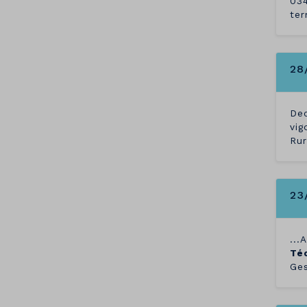
034
ter
28
Dec
vig
Rur
23
...
Té
Ges