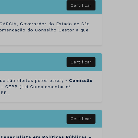
Certificar
 GARCIA, Governador do Estado de São
ecomendação do Conselho Gestor a que
Certificar
que são eleitos pelos pares; •
Comissão
– CEPP (Lei Complementar nº
PP...
Certificar
Especialista
em
Políticas
Públicas
–