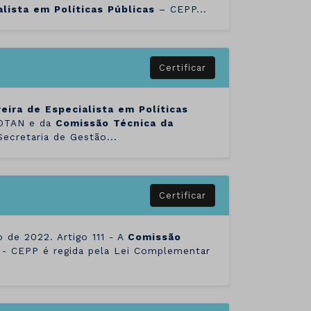
alista
em
Políticas
Públicas
– CEPP...
Certificar
reira
de
Especialista
em
Políticas
COTAN e da
Comissão
Técnica
da
ecretaria de Gestão...
Certificar
o de 2022. Artigo 111 - A
Comissão
- CEPP é regida pela Lei Complementar