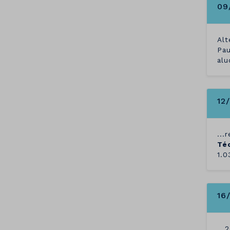
09
Alt
Pau
alu
12
...
Té
1.0
16
...