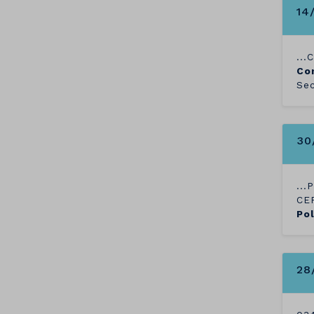
14
...
Co
Sec
30
...
CEP
Pol
28