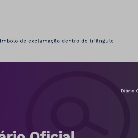
Diário O
ário Oficial