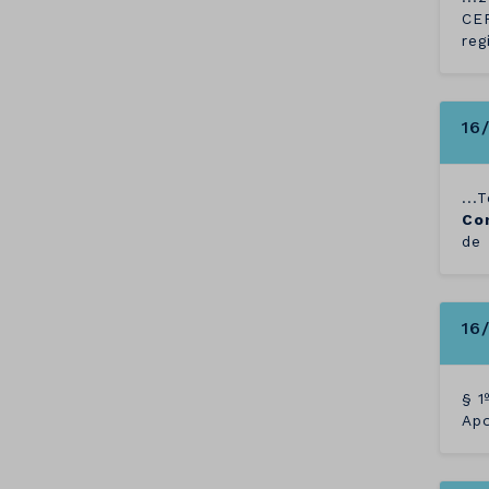
CEP
reg
16
...
Co
de 
16
§ 1
Apo