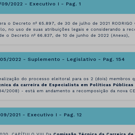
/09/2022 - Executivo I - Pag. 1
era o Decreto nº 65.897, de 30 de julho de 2021 RODRIGO
lo, no uso de suas atribuições legais e considerando a r
de o Decreto nº 66.837, de 10 de junho de 2022 (Anexo),
/05/2022 - Suplemento - Legislativo - Pag. 154
realização do processo eleitoral para os 2 (dois) membros 
cnica
da
carreira
de
Especialista
em
Políticas
Públicas
34/2008) - está em andamento a recomposição da nova CE
/09/2021 - Executivo I - Pag. 12
2020. CAPÍTULO VIII Da
Comissão
Técnica
da
Carreira
de