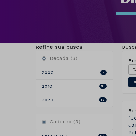
Refine sua busca
Busc
Década (3)
Bu
2000
6
2010
51
2020
12
Re
"C
Caderno (5)
Ca
Po
50