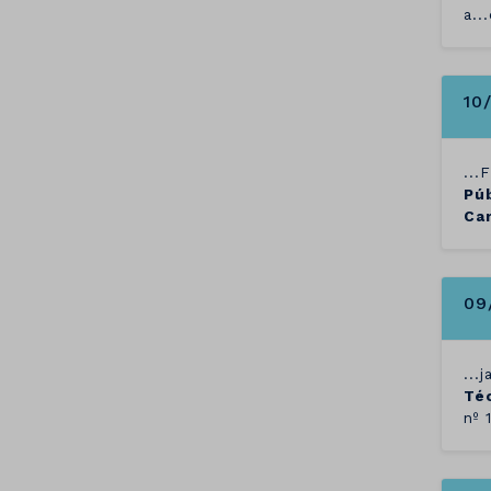
a.
10
...
Pú
Car
09
...
Té
nº 