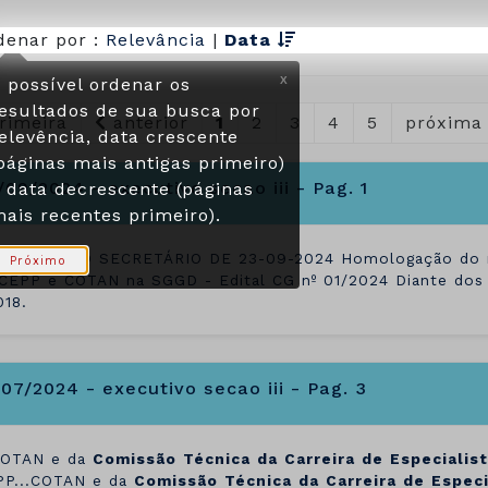
denar por :
Relevância
|
Data
 possível ordenar os
X
esultados de sua busca por
rimeira
anterior
1
2
3
4
5
próxima
elevência, data crescente
páginas mais antigas primeiro)
/09/2024 - executivo secao iii - Pag. 1
 data decrescente (páginas
ais recentes primeiro).
SPACHO DO SECRETÁRIO DE 23-09-2024 Homologação do res
Próximo
CEPP e COTAN na SGGD - Edital CG nº 01/2024 Diante dos
018.
/07/2024 - executivo secao iii - Pag. 3
.COTAN e da
Comissão
Técnica
da
Carreira
de
Especialis
PP...COTAN e da
Comissão
Técnica
da
Carreira
de
Especi