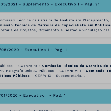
/05/2021 - Suplemento - Executivo I - Pag. 21
Comissão Técnica da Carreira de Analista em Planejamento,
missão
Técnica
da
Carreira
de
Especialista
em
Política
retaria de Projetos, Orçamento e Gestão a vinculação das.
/05/2020 - Executivo I - Pag. 1
Públicas – COTAN; h) a
Comissão
Técnica
da
Carreira
de
P. Parágrafo único...Públicas – COTAN; VIII -
Comissão
Té
íticas
Públicas
– CEPP; IX - Subsecretaria...
/01/2020 - Executivo I - Pag. 1