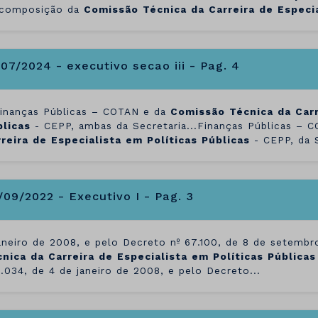
..composição da
Comissão
Técnica
da
Carreira
de
Especi
/07/2024 - executivo secao iii - Pag. 4
Finanças Públicas – COTAN e da
Comissão
Técnica
da
Car
blicas
- CEPP, ambas da Secretaria...Finanças Públicas – 
reira
de
Especialista
em
Políticas
Públicas
- CEPP, da S
/09/2022 - Executivo I - Pag. 3
janeiro de 2008, e pelo Decreto nº 67.100, de 8 de setembr
cnica
da
Carreira
de
Especialista
em
Políticas
Públicas
1.034, de 4 de janeiro de 2008, e pelo Decreto...