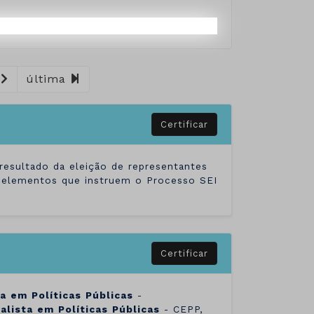
última
Certificar
ultado da eleição de representantes
 elementos que instruem o Processo SEI
Certificar
ta
em
Políticas
Públicas
-
alista
em
Políticas
Públicas
- CEPP,