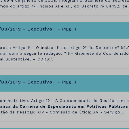
, de 4 de janeiro de 2008, integram o Gabinete do Secret
mos do artigo 4º, incisos XI e XII, do Decreto nº 64.152, d
/03/2019 - Executivo I - Pag. 1
reta: Artigo 1º - O inciso III do artigo 2º do Decreto nº 64
orar com a seguinte redação: “III– Gabinete do Coordenad
al Sustentável – CDRS;”.
/03/2019 - Executivo I - Pag. 1
Administrativo. Artigo 12 - A Coordenadoria de Gestão tem a
cnica
da
Carreira
de
Especialista
em
Políticas
Públicas
tão de Pessoas; XIV - Comissão de Ética; XV - Serviço...