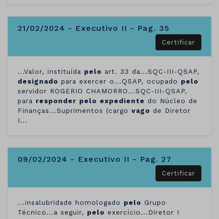
21/02/2024 - Executivo II - Pag. 35
Certificar
...Valor, instituída
pelo
art. 33 da...SQC-III-QSAP,
designado
para exercer o...QSAP, ocupado
pelo
servidor ROGERIO CHAMORRO...SQC-III-QSAP,
para
responder
pelo
expediente
do Núcleo de
Finanças...Suprimentos (cargo
vago
de Diretor
I...
09/02/2024 - Executivo II - Pag. 27
Certificar
...insalubridade homologado
pelo
Grupo
Técnico...a seguir,
pelo
exercício...Diretor I