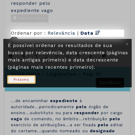
responder pelo
expediente vago
Salvar busca
Ordenar por :
Relevância
|
Data
É possível ordenar os resultados de sua
X
busca por relevência, data crescente (páginas
1
2
3
4
5
mais antigas primeiro) e data decrescente
(páginas mais recentes primeiro).
12/09/2024 - Legislativo - Pag. 12
Próximo
Certificar
...de encaminhar
expediente
à
autoridade...periodicamente
pelo
órgão de
ensino...substituto ou para
responder
por cargo
vago
de comando, no âmbito...retribuição
pelo
exercício de atribuições...a ser fixada
pelo
edital
do certame...quando nomeado ou
designado