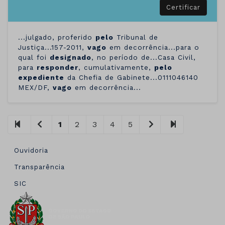
Certificar
...julgado, proferido
pelo
Tribunal de
Justiça...157-2011,
vago
em decorrência...para o
qual foi
designado
, no período de...Casa Civil,
para
responder
, cumulativamente,
pelo
expediente
da Chefia de Gabinete...0111046140
MEX/DF,
vago
em decorrência...
1
2
3
4
5
Ouvidoria
Transparência
SIC