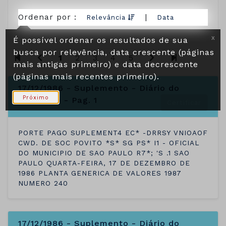
Ordenar por :
|
Relevância
Data
É possível ordenar os resultados de sua
X
busca por relevência, data crescente (páginas
1
2
3
4
5
mais antigas primeiro) e data decrescente
(páginas mais recentes primeiro).
17/12/1986 - Suplemento - Diário do
Próximo
Município - Pag. 1
Certificar
PORTE PAGO SUPLEMENT4 EC* -DRRSY VNIOAOF
CWD. DE SOC POVITO *S* SG PS* I1 - OFICIAL
DO MUNICIPIO DE SAO PAULO R7*; 'S .1 SAO
PAULO QUARTA-FEIRA, 17 DE DEZEMBRO DE
1986 PLANTA GENERICA DE VALORES 1987
NUMERO 240
17/12/1986 - Suplemento - Diário do