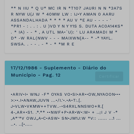
** N IIU * Q U* MC IR N *T107 JAURI N N *3A7S
R NYW U(J W * 40MW LW : IJ•Y AMAN 0 AARU
ASSANDALHADA * * * * AU V *E AU - - - - '
*PR1 - : . . : . U )VD Y N Y Y1S S. DUTA AC0A14KS*
. * IA) - - * , A UTL MA•`U): ' LU ARAMADI M *
D* -W RAL(NWV - - - MAIXWN{A-- * -* YAYL.
SWSA. . - - . - * - * *M R E
17/12/1986 - Suplemento - Diário do
Município - Pag. 12
Certificar
•ARIV•I• WNJ -F* OYAS VO•SI•AR••OW,NYAOON•••
>:••.I•ANAW,JUVN ...•/I.'•.•A•T:.[.
J•VLW•VKMW++TVW..-•S4RXLNNSWO+R.[
4-,AR+•S1. .*.** ••NWF+P•AR•W•:W• + ..¡I J V -*
,A*'*V OWJ„A•C•ASW• SN•JM1J:W *V:: ...... ...1 ...
..•. ..[•.....