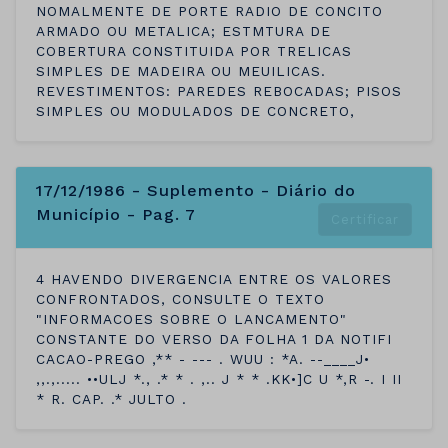
NOMALMENTE DE PORTE RADIO DE CONCITO
ARMADO OU METALICA; ESTMTURA DE
COBERTURA CONSTITUIDA POR TRELICAS
SIMPLES DE MADEIRA OU MEUILICAS.
REVESTIMENTOS: PAREDES REBOCADAS; PISOS
SIMPLES OU MODULADOS DE CONCRETO,
17/12/1986 - Suplemento - Diário do
Município - Pag. 7
Certificar
4 HAVENDO DIVERGENCIA ENTRE OS VALORES
CONFRONTADOS, CONSULTE O TEXTO
"INFORMACOES SOBRE O LANCAMENTO"
CONSTANTE DO VERSO DA FOLHA 1 DA NOTIFI
CACAO-PREGO ,** - --- . WUU : *A. --____J•
,,.,..... ••ULJ *., .* * . ,.. J * * .KK•]C U *,R -. I II
* R. CAP. .* JULTO .