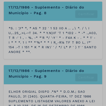
17/12/1986 - Suplemento - Diário do
Município - Pag. 8
Certificar
*S. : ',Y* *, * AS * 32 ' 1 53 II0 A .. ,.\ *. / \ I
U,..25_.>L-•T 34. * * Y.N)IF 'T 1 *ID2 - * -* .,A03,
T R -' 1 , - %, -* *'R */ '-Y ' * - F4A K - . * * 1' -
I * * *. 1 I ** *'%* * * I R_-R¼ TF T BO L, I*'
154 .-T I 151 * K * R IN'/ ' / */ L* P ' ) 1' ' SANTO
ANORE * **.
17/12/1986 - Suplemento - Diário do
Município - Pag. 9
Certificar
ELHOR ORIGIAL DISPO .*N* * D.O.M.; SAO
PAULO, 31 (240). QUARTA-FEIRA, 17 DEZ 1986
SUPLEMENTO LISTAGEM VALORES ANEXO A LEI
N. * 10.235, DE 16 DE DEZEMBRO DE 1986