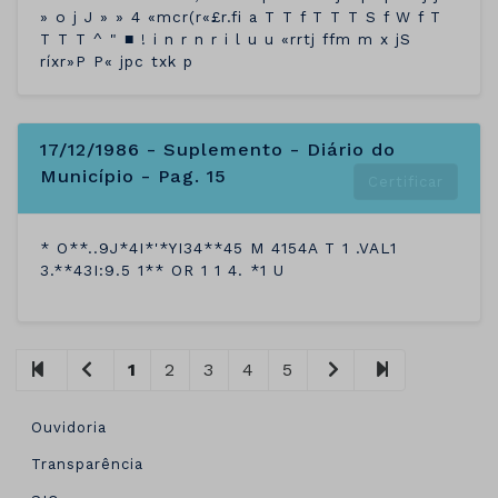
» o j J » » 4 «mcr(r«£r.fi a T T f T T T S f W f T
T T T ^ " ■ ! i n r n r i l u u «rrtj ffm m x jS
ríxr»P P« jpc txk p
17/12/1986 - Suplemento - Diário do
Município - Pag. 15
Certificar
* O**..9J*4I*'*YI34**45 M 4154A T 1 .VAL1
3.**43I:9.5 1** OR 1 1 4. *1 U
1
2
3
4
5
Ouvidoria
Transparência