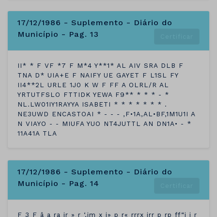
17/12/1986 - Suplemento - Diário do
Município - Pag. 13
Certificar
II* * F VF *7 F M*4 Y**1* AL AIV SRA DLB F
TNA D* UIA+E F NAIFY UE GAYET F L1SL FY
II4**2L URLE 1J0 K W F FF A OLRL/R AL
YRTUTFSLO FTTIDK YEWA F9** * * * - *
NL.LW01IY1RAYYA ISABETI * * * * * * * .
NE3UWD ENCASTOAI * - - - ,F•1A,AL•BF,1M1U1I A
N VIAYO - - MIUFA YUO NT4JUTTL AN DN1A• - *
11A41A TLA
17/12/1986 - Suplemento - Diário do
Município - Pag. 14
Certificar
F 3 F â a ra ir » r ‘,im x i» p r« rrrx jrr p rp ff“j j r