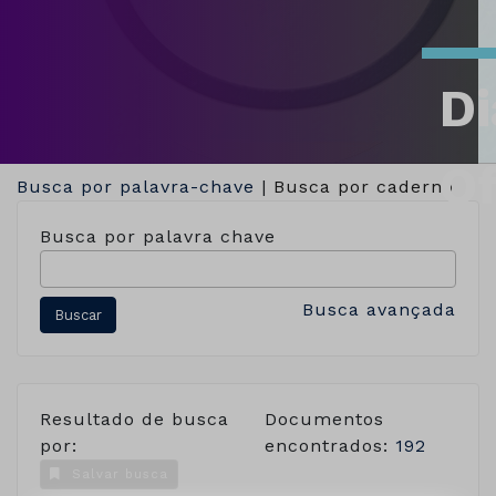
Di
Of
Busca por palavra-chave
|
Busca por caderno
Busca por palavra chave
Busca avançada
Resultado de busca
Documentos
por:
encontrados:
192
Salvar busca