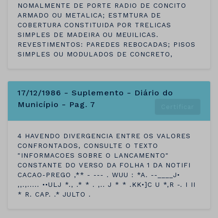
NOMALMENTE DE PORTE RADIO DE CONCITO
ARMADO OU METALICA; ESTMTURA DE
COBERTURA CONSTITUIDA POR TRELICAS
SIMPLES DE MADEIRA OU MEUILICAS.
REVESTIMENTOS: PAREDES REBOCADAS; PISOS
SIMPLES OU MODULADOS DE CONCRETO,
17/12/1986 - Suplemento - Diário do
Município - Pag. 7
Certificar
4 HAVENDO DIVERGENCIA ENTRE OS VALORES
CONFRONTADOS, CONSULTE O TEXTO
"INFORMACOES SOBRE O LANCAMENTO"
CONSTANTE DO VERSO DA FOLHA 1 DA NOTIFI
CACAO-PREGO ,** - --- . WUU : *A. --____J•
,,.,..... ••ULJ *., .* * . ,.. J * * .KK•]C U *,R -. I II
* R. CAP. .* JULTO .