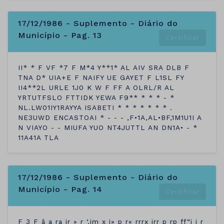
17/12/1986 - Suplemento - Diário do
Município - Pag. 13
Certificar
II* * F VF *7 F M*4 Y**1* AL AIV SRA DLB F
TNA D* UIA+E F NAIFY UE GAYET F L1SL FY
II4**2L URLE 1J0 K W F FF A OLRL/R AL
YRTUTFSLO FTTIDK YEWA F9** * * * - *
NL.LW01IY1RAYYA ISABETI * * * * * * * .
NE3UWD ENCASTOAI * - - - ,F•1A,AL•BF,1M1U1I A
N VIAYO - - MIUFA YUO NT4JUTTL AN DN1A• - *
11A41A TLA
17/12/1986 - Suplemento - Diário do
Município - Pag. 14
Certificar
F 3 F â a ra ir » r ‘,im x i» p r« rrrx jrr p rp ff“j j r