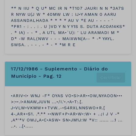
** N IIU * Q U* MC IR N *T107 JAURI N N *3A7S
R NYW U(J W * 40MW LW : IJ•Y AMAN 0 AARU
ASSANDALHADA * * * * AU V *E AU - - - - '
*PR1 - : . . : . U )VD Y N Y Y1S S. DUTA AC0A14KS*
. * IA) - - * , A UTL MA•`U): ' LU ARAMADI M *
D* -W RAL(NWV - - - MAIXWN{A-- * -* YAYL.
SWSA. . - - . - * - * *M R E
17/12/1986 - Suplemento - Diário do
Município - Pag. 12
Certificar
•ARIV•I• WNJ -F* OYAS VO•SI•AR••OW,NYAOON•••
>:••.I•ANAW,JUVN ...•/I.'•.•A•T:.[.
J•VLW•VKMW++TVW..-•S4RXLNNSWO+R.[
4-,AR+•S1. .*.** ••NWF+P•AR•W•:W• + ..¡I J V -*
,A*'*V OWJ„A•C•ASW• SN•JM1J:W *V:: ...... ...1 ...
..•. ..[•.....