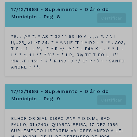
17/12/1986 - Suplemento - Diário do
Município - Pag. 8
Certificar
*S. : ',Y* *, * AS * 32 ' 1 53 II0 A .. ,.\ *. / \ I
U,..25_.>L-•T 34. * * Y.N)IF 'T 1 *ID2 - * -* .,A03,
T R -' 1 , - %, -* *'R */ '-Y ' * - F4A K - . * * 1' -
I * * *. 1 I ** *'%* * * I R_-R¼ TF T BO L, I*'
154 .-T I 151 * K * R IN'/ ' / */ L* P ' ) 1' ' SANTO
ANORE * **.
17/12/1986 - Suplemento - Diário do
Município - Pag. 9
Certificar
ELHOR ORIGIAL DISPO .*N* * D.O.M.; SAO
PAULO, 31 (240). QUARTA-FEIRA, 17 DEZ 1986
SUPLEMENTO LISTAGEM VALORES ANEXO A LEI
N. * 10.235, DE 16 DE DEZEMBRO DE 1986