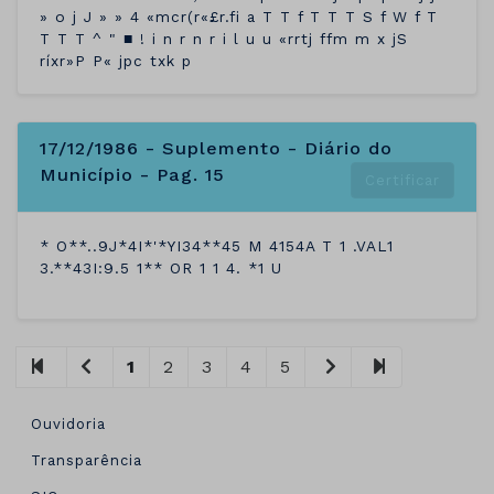
» o j J » » 4 «mcr(r«£r.fi a T T f T T T S f W f T
T T T ^ " ■ ! i n r n r i l u u «rrtj ffm m x jS
ríxr»P P« jpc txk p
17/12/1986 - Suplemento - Diário do
Município - Pag. 15
Certificar
* O**..9J*4I*'*YI34**45 M 4154A T 1 .VAL1
3.**43I:9.5 1** OR 1 1 4. *1 U
1
2
3
4
5
Ouvidoria
Transparência