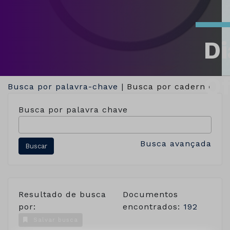
Di
Of
Busca por palavra-chave
|
Busca por caderno
Busca por palavra chave
Busca avançada
Resultado de busca
Documentos
por:
encontrados:
192
Salvar busca