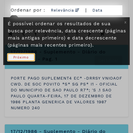
Ordenar por :
|
Relevância
Data
É possível ordenar os resultados de sua
X
busca por relevência, data crescente (páginas
1
2
3
4
5
mais antigas primeiro) e data decrescente
(páginas mais recentes primeiro).
17/12/1986 - Suplemento - Diário do
Próximo
Município - Pag. 1
Certificar
PORTE PAGO SUPLEMENT4 EC* -DRRSY VNIOAOF
CWD. DE SOC POVITO *S* SG PS* I1 - OFICIAL
DO MUNICIPIO DE SAO PAULO R7*; 'S .1 SAO
PAULO QUARTA-FEIRA, 17 DE DEZEMBRO DE
1986 PLANTA GENERICA DE VALORES 1987
NUMERO 240
17/12/1986 - Suplemento - Diário do