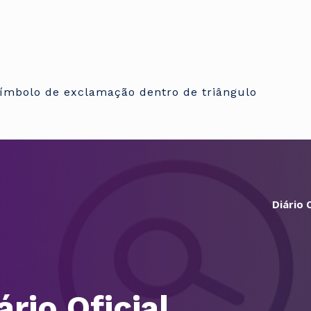
Diário O
ário Oficial