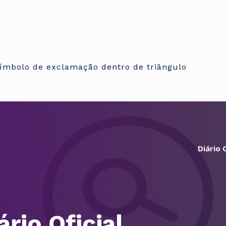
Diário O
ário Oficial