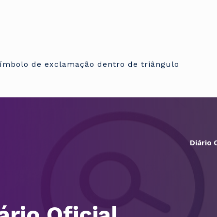
Diário O
ário Oficial