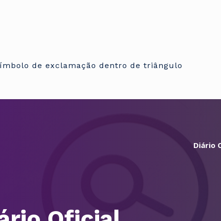
Diário O
ário Oficial