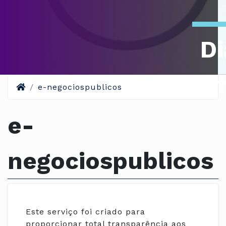
Di
Of
e-negociospublicos
e-
negociospublicos
Este serviço foi criado para
proporcionar total transparência aos